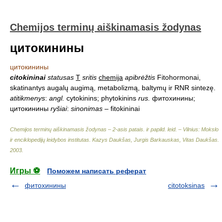
Chemijos terminų aiškinamasis žodynas
цитокинины
цитокинины
citokininai
statusas
T
sritis
chemija
apibrėžtis
Fitohormonai,
skatinantys augalų augimą, metabolizmą, baltymų ir RNR sintezę.
atitikmenys
:
angl.
cytokinins; phytokinins
rus.
фитохинины;
цитокинины
ryšiai
:
sinonimas
– fitokininai
Chemijos terminų aiškinamasis žodynas – 2-asis patais. ir papild. leid. – Vilnius: Mokslo
ir enciklopedijų leidybos institutas
.
Kazys Daukšas, Jurgis Barkauskas, Vitas Daukšas
.
2003
.
Игры ⚽
Поможем написать реферат
фитохинины
citotoksinas