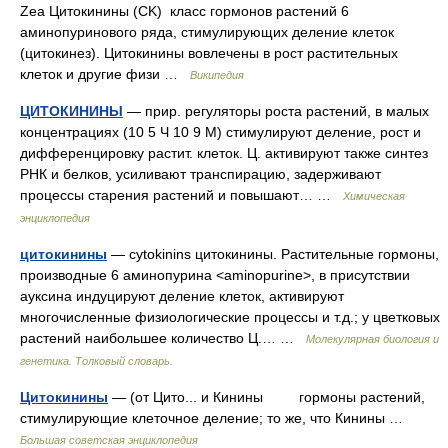
Zea Цитокинины (CK) класс гормонов растений 6
аминопуринового ряда, стимулирующих деление клеток
(цитокинез). Цитокинины вовлечены в рост растительных
клеток и другие физи …
Википедия
ЦИТОКИНИНЫ
— прир. регуляторы роста растений, в малых
концентрациях (10 5 Ч 10 9 М) стимулируют деление, рост и
дифференцировку растит. клеток. Ц. активируют также синтез
РНК и белков, усиливают транспирацию, задерживают
процессы старения растений и повышают… …
Химическая
энциклопедия
цитокинины
— cytokinins цитокинины. Pастительные гормоны,
производные 6 аминопурина <aminopurine>, в присутствии
ауксина индуцируют деление клеток, активируют
многочисленные физиологические процессы и т.д.; у цветковых
растений наибольшее количество Ц.… …
Молекулярная биология и
генетика. Толковый словарь.
Цитокинины
— (от Цито... и Кинины гормоны растений,
стимулирующие клеточное деление; то же, что Кинины …
Большая советская энциклопедия