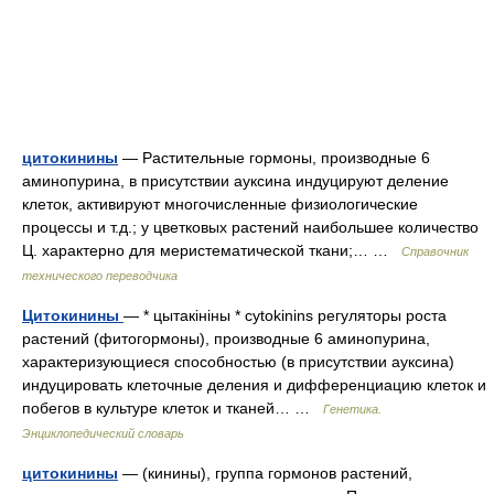
цитокинины
— Растительные гормоны, производные 6
аминопурина, в присутствии ауксина индуцируют деление
клеток, активируют многочисленные физиологические
процессы и т.д.; у цветковых растений наибольшее количество
Ц. характерно для меристематической ткани;… …
Справочник
технического переводчика
Цитокинины
— * цытакініны * cytokinins регуляторы роста
растений (фитогормоны), производные 6 аминопурина,
характеризующиеся способностью (в присутствии ауксина)
индуцировать клеточные деления и дифференциацию клеток и
побегов в культуре клеток и тканей… …
Генетика.
Энциклопедический словарь
цитокинины
— (кинины), группа гормонов растений,